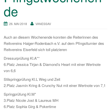
a
de
v
i
g
26. MAI 2018
VANESSAV
a
t
Auch an diesem Wochenende konnten die Reiterinnen des
i
Reitvereins Haiger-Rodenbach e.V. auf dem Pfingstturnier des
o
Reitvereins Eiserfeld sich toll platzieren
n
Dressurprüfung Kl.A**
6.Platz Jessica Tirjan & Diamond’s Heart mit einer Wertnote
von 6,6
Stilspringprüfung Kl.L Weg und Zeit
2.Platz Jasmin Kring & Crunchy Nut mit einer Wertnote von 7,1
Springprüfung Kl.M*
3.Platz Nicole Jost & Laureus MH
6.Platz Sophia Girg & Pokertime