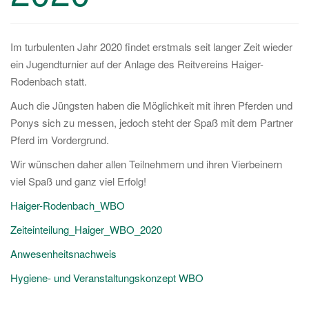
a
v
i
Im turbulenten Jahr 2020 findet erstmals seit langer Zeit wieder
g
ein Jugendturnier auf der Anlage des Reitvereins Haiger-
a
Rodenbach statt.
t
Auch die Jüngsten haben die Möglichkeit mit ihren Pferden und
i
Ponys sich zu messen, jedoch steht der Spaß mit dem Partner
o
Pferd im Vordergrund.
n
Wir wünschen daher allen Teilnehmern und ihren Vierbeinern
viel Spaß und ganz viel Erfolg!
Haiger-Rodenbach_WBO
Zeiteinteilung_Haiger_WBO_2020
Anwesenheitsnachweis
Hygiene- und Veranstaltungskonzept WBO