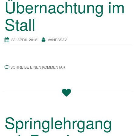
Übernachtung im
a
v
Stall
i
g
a
28. APRIL 2018
VANESSAV
t
i
o
n
SCHREIBE EINEN KOMMENTAR
Springlehrgang