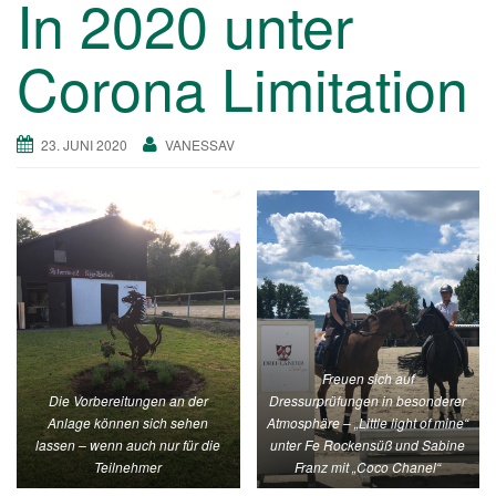
In 2020 unter
a
v
Corona Limitation
i
g
a
23. JUNI 2020
VANESSAV
t
i
o
n
Freuen sich auf
Die Vorbereitungen an der
Dressurprüfungen in besonderer
Anlage können sich sehen
Atmosphäre – „Little light of mine“
lassen – wenn auch nur für die
unter Fe Rockensüß und Sabine
Teilnehmer
Franz mit „Coco Chanel“