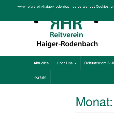
Skip
www.reitverein-haiger-rodenbach.de verwendet Cookies, um 
to
content
Aktuelles
Über Uns
Reitunterricht & 
Kontakt
Monat