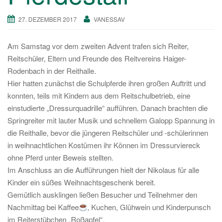
a
27. DEZEMBER 2017
VANESSAV
v
i
g
Am Samstag vor dem zweiten Advent
trafen sich Reiter,
a
Reitschüler, Eltern und Freunde des Reitvereins Haiger-
t
Rodenbach in der Reithalle.
i
Hier hatten zunächst die Schulpferde
ihren großen Auftritt und
o
konnten, teils mit Kindern
aus dem Reitschulbetrieb, eine
n
einstudierte „Dressurquadrille“ aufführen. Danach brachten die
Springreiter mit lauter Musik
und schnellem Galopp
Spannung in
die Reithalle, bevor die jüngeren Reitschüler und -schül
erinnen
in weihnachtlichen Kostümen
ihr Können im Dressurviereck
ohne Pferd unter Beweis stellten.
Im Anschluss an die Aufführungen hielt der Nikolaus
für alle
Kinder
ein süßes Weihnachtsgeschenk bereit.
Gemütlich ausklingen ließen Besucher und Teilnehmer den
Nachmittag bei Kaffee
, Kuchen
, Glühwein und Kinderpunsch
im Reiterstübchen „Roßapfel“.