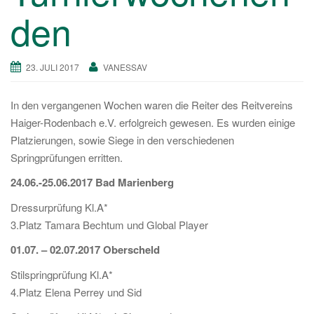
a
den
v
i
g
23. JULI 2017
VANESSAV
a
t
In den vergangenen Wochen waren die Reiter des Reitvereins
i
Haiger-Rodenbach e.V. erfolgreich gewesen. Es wurden einige
o
Platzierungen, sowie Siege in den verschiedenen
n
Springprüfungen erritten.
24.06.-25.06.2017 Bad Marienberg
Dressurprüfung Kl.A*
3.Platz Tamara Bechtum und Global Player
01.07. – 02.07.2017 Oberscheld
Stilspringprüfung Kl.A*
4.Platz Elena Perrey und Sid