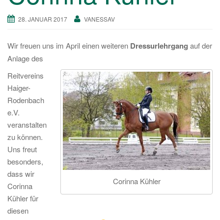
a
28. JANUAR 2017
VANESSAV
v
i
g
Wir freuen uns im April einen weiteren
Dressurlehrgang
auf der
a
Anlage des
t
Reitvereins
i
Haiger-
o
Rodenbach
n
e.V.
veranstalten
zu können.
Uns freut
besonders,
dass wir
Corinna Kühler
Corinna
Kühler für
diesen