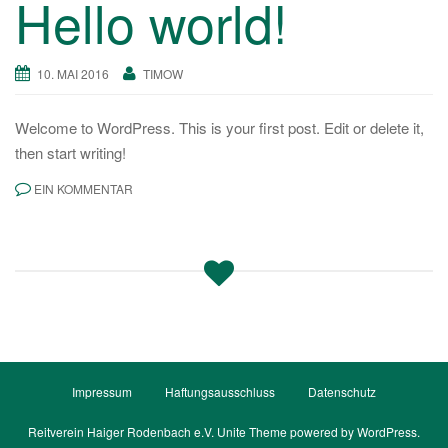
Hello world!
a
v
i
10. MAI 2016
TIMOW
g
a
Welcome to WordPress. This is your first post. Edit or delete it,
t
then start writing!
i
EIN KOMMENTAR
o
n
Impressum
Haftungsausschluss
Datenschutz
Reitverein Haiger Rodenbach e.V.
Unite Theme
powered by
WordPress
.